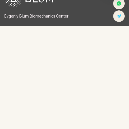
Evgeniy Blum Biomechanics Center
Children’s Programs
Head injuries
Women’s Programs
Spinal injuries
Men’s Programs
Joint and bone injuries
Athletes’ Programs
Muscle and Ligament Injuries
Stroke Rehabilitation
Musculoskeletal Disorders
About the Center
About doctor
News
Contacts
+34 662 60 49 54
+7 800 505 14 15
doctor@clinicblum.com