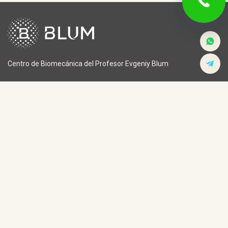
Centro de Biomecánica del Profesor Evgeniy Blum
Programas para niños
Lesiones craneales
Lesiones de la columna
Programas para mujeres
vertebral
Programas para hombres
Lesiones articulares y óseas
Rehabilitación de deportistas
Lesiones musculares y
Rehabilitación postictus
ligamentarias
Enfermedades del sistema
musculoesquelético
Sobre el Centro
Acerca del doctor
Noticias
Contacto