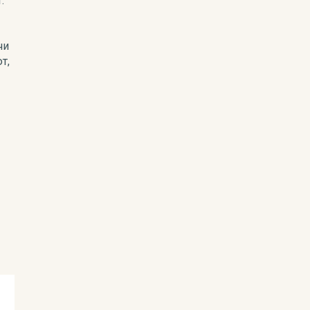
.
чи
т,