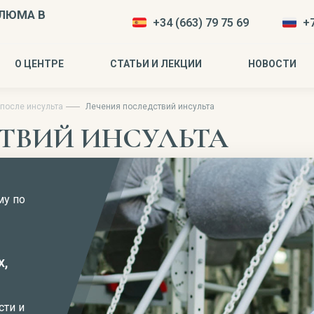
ЛЮМА В
+34 (663) 79 75 69
+7
О ЦЕНТРЕ
СТАТЬИ И ЛЕКЦИИ
НОВОСТИ
после инсульта
Лечения последствий инсульта
ТВИЙ ИНСУЛЬТА
му по
х,
сти и