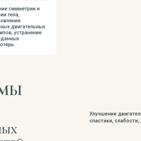
ние симметрии и
ии тела,
новление
ьных двигательных
ипов, устранение
вданных
отерь.
ММЫ
Улучшение двигате
спастики, слабости,
НЫХ