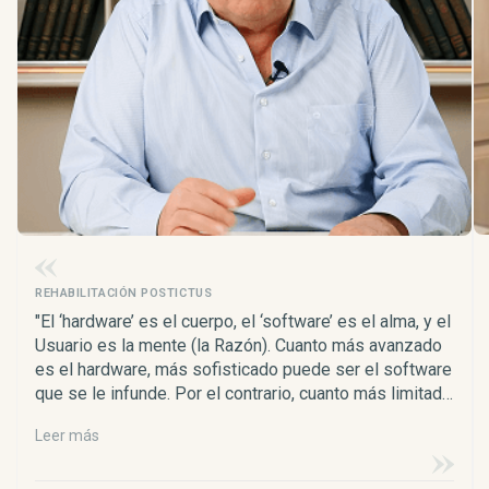
REHABILITACIÓN POSTICTUS
"El ‘hardware’ es el cuerpo, el ‘software’ es el alma, y el
Usuario es la mente (la Razón). Cuanto más avanzado
es el hardware, más sofisticado puede ser el software
que se le infunde. Por el contrario, cuanto más limitado
es el cuerpo, más primitivo será el contenido del
Leer más
software, y más difícil será para el usuario (el cerebro)
vivir y sobrevivir en ese cuerpo."