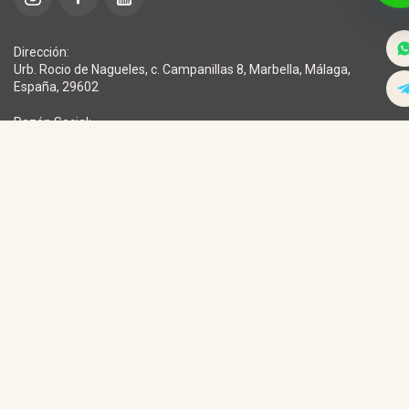
Dirección:
Urb. Rocio de Nagueles, c. Campanillas 8, Marbella, Málaga,
España, 29602
Razón Social:
BLUM CENTRE SL
CIF: B98306745
Fecha de Constitución: 22 de junio de 2010
ISO 9001:
Sistema de Gestión de la Calidad certificado conforme a la norma ISO
9001
(ACCM, Gestión de Calidad)
Política de privacidad
Cookie Policy
Condiciones de Prestación de Servicios
El centro ofrece servicios de
fisioterapia y bienestar con licencia
oficial.
La información tiene carácter
orientativo y no sustituye la consulta
con un especialista.