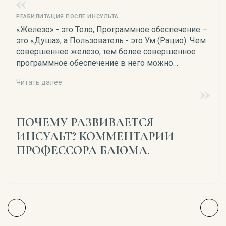
РЕАБИЛИТАЦИЯ ПОСЛЕ ИНСУЛЬТА
«Железо» - это Тело, Программное обеспечение –
это «Душа», а Пользователь - это Ум (Рацио). Чем
совершеннее железо, тем более совершенное
программное обеспечение в него можно
вдохнуть. И наоборот, чем тело ущербнее, тем
Читать далее
примитивнее будет программное содержимое, и
тем сложнее пользователю (мозгу) в таком теле
жить и выживать.
ПОЧЕМУ РАЗВИВАЕТСЯ
ИНСУЛЬТ? КОММЕНТАРИИ
ПРОФЕССОРА БЛЮМА.