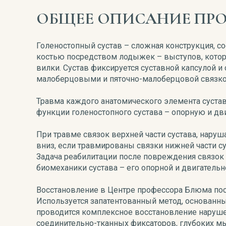
ОБЩЕЕ ОПИСАНИЕ ПР
Голеностопный сустав – сложная конструкция, с
костью посредством лодыжек – выступов, котор
вилки. Сустав фиксируется суставной капсулой и
малоберцовыми и пяточно-малоберцовой связкой,
Травма каждого анатомического элемента суста
функции голеностопного сустава – опорную и дв
При травме связок верхней части сустава, наруш
вниз, если травмированы связки нижней части с
Задача реабилитации после повреждения связок 
биомеханики сустава – его опорной и двигательн
Восстановление в Центре профессора Блюма пос
Используется запатентованный метод, основанный
проводится комплексное восстановление наруше
соединительно-тканных фиксаторов, глубоких мы