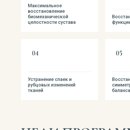
Максимальное
восстановление
биомеханической
Восста
целостности сустава
функции
Устранение спаек и
Восста
рубцовых изменений
симметр
тканей
баланса