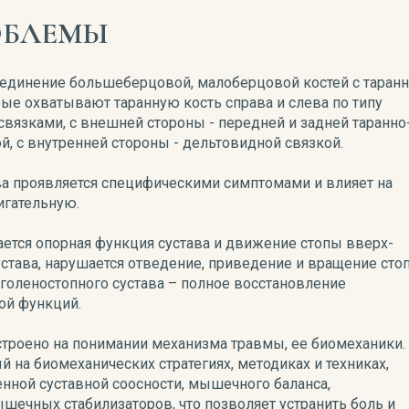
ОБЛЕМЫ
оединение большеберцовой, малоберцовой костей с таран
ые охватывают таранную кость справа и слева по типу
 связками, с внешней стороны - передней и задней таранно
 с внутренней стороны - дельтовидной связкой.
ва проявляется специфическими симптомами и влияет на
игательную.
ается опорная функция сустава и движение стопы вверх-
устава, нарушается отведение, приведение и вращение сто
голеностопного сустава – полное восстановление
ой функций.
троено на понимании механизма травмы, ее биомеханики.
 на биомеханических стратегиях, методиках и техниках,
нной суставной соосности, мышечного баланса,
шечных стабилизаторов, что позволяет устранить боль и