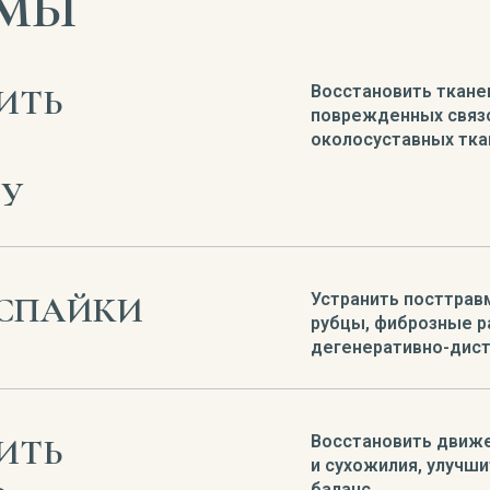
ММЫ
ИТЬ
Восстановить ткане
поврежденных связо
околосуставных тка
РУ
 СПАЙКИ
Устранить посттрав
рубцы, фиброзные р
дегенеративно-дист
ИТЬ
Восстановить движе
и сухожилия, улучш
баланс.