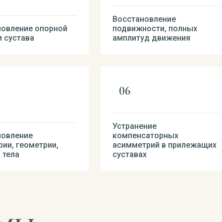
Восстановление
новление опорной
подвижности, полных
 сустава
амплитуд движения
Устранение
новление
компенсаторных
ии, геометрии,
асимметрий в прилежащих
 тела
суставах