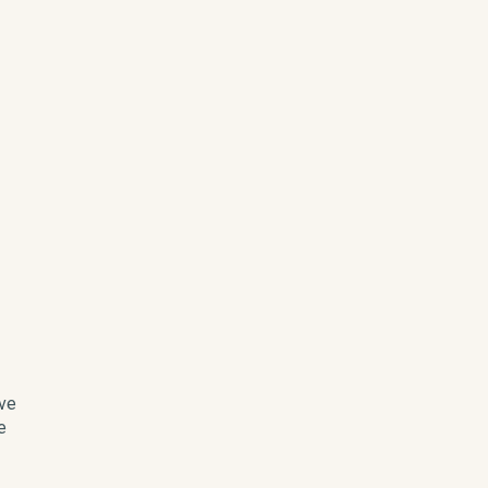
lve
e