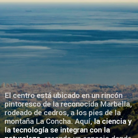
El centro está ubicado en un rincón
pintoresco de la reconocida Marbella,
rodeado de cedros, a los pies de la
montaña La Concha. Aquí,
la ciencia y
la tecnología se integran con la