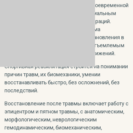
внутреннего ресурса спортсмена, своевременной
профилактикой травматизма, максимальным
восстановлением после травм и операций.
Правильно организованная программа
медицинской реабилитации и восстановления в
спортивной медицине является неотъемлемым
условием высоких спортивных достижений.
Спортивная реабилитация строится на понимании
причин травм, их биомеханики, умении
восстанавливать быстро, без осложнений, без
последствий.
Восстановление после травмы включает работу с
эпицентром и пятном травмы, с анатомическим,
морфологическим, неврологическим
гемодинамическим, биомеханическим,