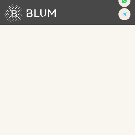
Центр биомеханики профессора Евгения Блюма
Программы для детей
Травмы головы
Программы для женщин
Травмы позвоночника
Программы для мужчин
Травмы суставов и костей
Реабилитация спортсменов
Травмы мышц и связок
Реабилитация после
Опорно-двигательный
инсульта
аппарат
О центре
О докторе
Новости
Статьи
Контакты