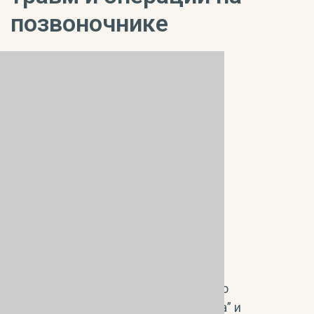
позвоночнике
Авторский подход к восстановлению
биомеханическими методами “пятна” и