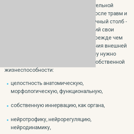
эпицентра травмы, опорной и двигательной
функции позвоночника, как органа, после травм и
операций на позвоночнике. Позвоночный столб -
это в первую очередь орган, имеющий свои
собственные органные интересы. Прежде чем
требовать от позвоночника исполнения внешней
опорной и двигательной функции, ему нужно
обеспечить все шесть условий его собственной
жизнеспособности:
целостность анатомическую,
морфологическую, функциональную,
собственную иннервацию, как органа,
нейротрофику, нейрорегуляцию,
нейродинамику,